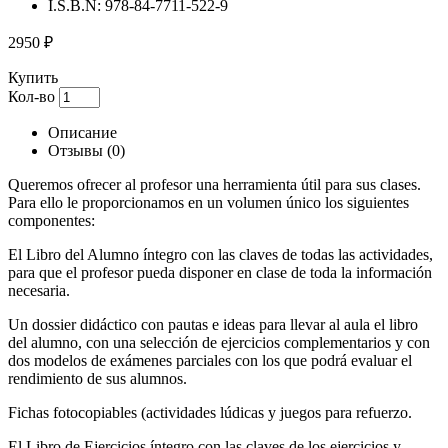
I.S.B.N:
978-84-7711-522-9
2950 ₽
Купить
Кол-во
Описание
Отзывы
(0)
Queremos ofrecer al profesor una herramienta útil para sus clases.
Para ello le proporcionamos en un volumen único los siguientes
componentes:
El Libro del Alumno íntegro con las claves de todas las actividades,
para que el profesor pueda disponer en clase de toda la información
necesaria.
Un dossier didáctico con pautas e ideas para llevar al aula el libro
del alumno, con una selección de ejercicios complementarios y con
dos modelos de exámenes parciales con los que podrá evaluar el
rendimiento de sus alumnos.
Fichas fotocopiables (actividades lúdicas y juegos para refuerzo.
El Libro de Ejercicios íntegro con las claves de los ejercicios y