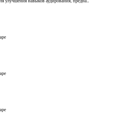
для улучшения навыков аудирования, предна..
аре
аре
аре