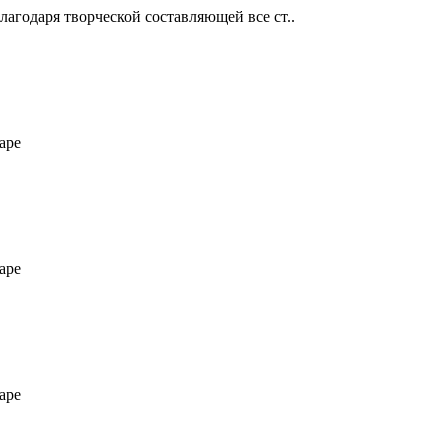
лагодаря творческой составляющей все ст..
аре
аре
аре