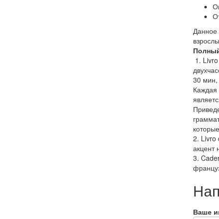
О
О
Данное 
взрослы
Полный
1. Livr
двухчас
30 мин,
Каждая 
являетс
Приведе
граммат
которые
2. Livr
акцент 
3. Cade
француз
Нап
Ваше и