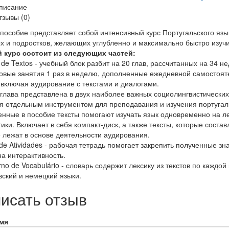
писание
тзывы
(0)
пособие представляет собой интенсивный курс Португальского язы
х и подростков, желающих углубленно и максимально быстро изучи
 курс состоит из следующих частей:
o de Textos - учебный блок разбит на 20 глав, рассчитанных на 34 
овые занятия 1 раз в неделю, дополненные ежедневной самостоят
 включая аудирование с текстами и диалогами.
глава представлена в двух наиболее важных социолингвистических 
я отдельным инструментом для преподавания и изучения португаль
нные в пособие тексты помогают изучать язык одновременно на л
ики. Включает в себя компакт-диск, а также тексты, которые соста
 лежат в основе деятельности аудирования.
o de Atividades - рабочая тетрадь помогает закрепить полученные 
на интерактивность.
rno de Vocabulário - словарь содержит лексику из текстов по каждой
ский и немецкий языки.
исать отзыв
мя