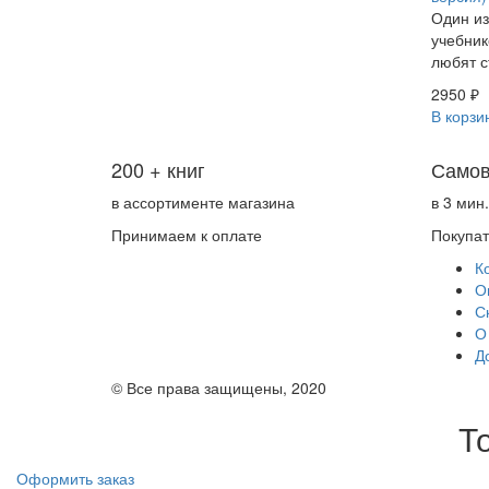
Один из
учебник
любят с
2950 ₽
В корзи
200 + книг
Самов
в ассортименте магазина
в 3 мин
Принимаем к оплате
Покупа
К
О
С
О
Д
© Все права защищены, 2020
Т
Оформить заказ