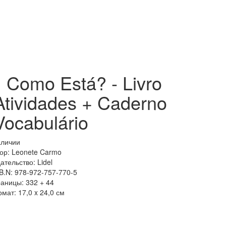
! Como Está? - Livro
Atividades + Caderno
Vocabulário
аличии
ор:
Leonete Carmo
ательство:
Lidel
.B.N:
978-972-757-770-5
раницы:
332 + 44
рмат:
17,0 x 24,0 см