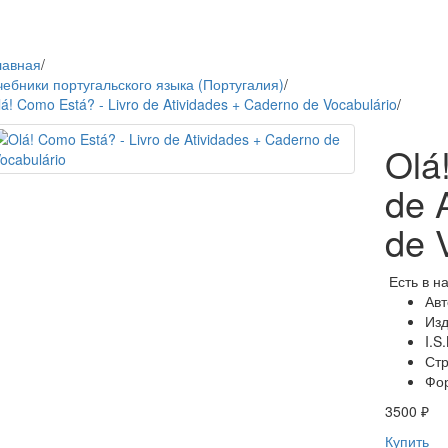
лавная
/
чебники португальского языка (Португалия)
/
á! Como Está? - Livro de Atividades + Caderno de Vocabulário
/
Olá
de 
de 
Есть в н
Авт
Изд
I.S
Ст
Фо
3500 ₽
Купить