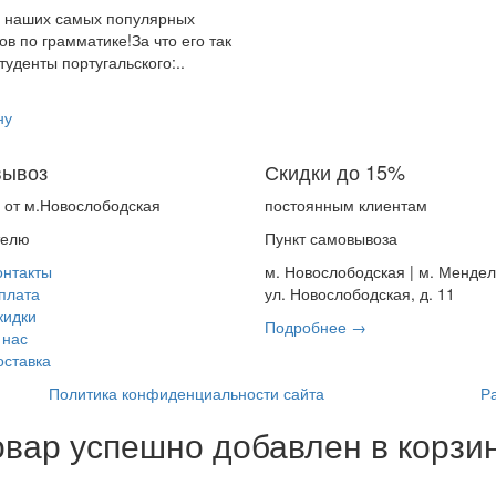
 наших самых популярных
ов по грамматике!За что его так
туденты португальского:..
ну
ывоз
Скидки до 15%
. от м.Новослободская
постоянным клиентам
телю
Пункт самовывоза
онтакты
м. Новослободская | м. Менде
плата
ул. Новослободская, д. 11
кидки
Подробнее →
 нас
оставка
Политика конфиденциальности сайта
Р
овар успешно добавлен в корзин