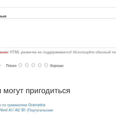
зыв
ание:
HTML разметка не поддерживается! Используйте обычный тек
г
Плохо
Хорошо
 могут пригодиться
 по грамматике Gramatica
 Nivel A1/ A2/ B1 (Португальская