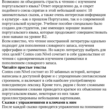
Возможно ли объединить страсть к чтению с изучением
португальского языка? Ответ определенно да, и секрет
подобного союза спрятан в этой небольшой книге: 10
занимательных сказок, а также очень интересная информация
о культуре - как о прошлом Португалии, так и о современной
португальской культуре. Учебное пособие специально было
создано для студентов, уже имеющих хорошие знания
португальского языка, которые продолжают совершенствовать
свои навыки на уровне B2.
Всем известно, что чтение иностранной литературы идеально
подходит для пополнения словарного запаса, изучения
орфографии и грамматики. Но какую литературу выбрать для
этих целей? Contos com Nível сочетает в себе удовольствие от
чтения с одновременным изучением грамматики и
пополнением словарного запаса.
Читайте простые тексты
Contos com Nível состоит из 10 забавных историй, которые
написаны в доступной форме и с упрощенным синтаксисным
строением, и включают в себя наиболее употребляемую
повседневную лексику. Кроме того, рядом с более сложными
для понимания словами приводится краткое их объяснение на
португальском языке, некоторые из них также
проиллюстрированы небольшими картинками.
Сказки с упражнениями и ключами к ним
После каждой сказки приводятся упражнения на понимание