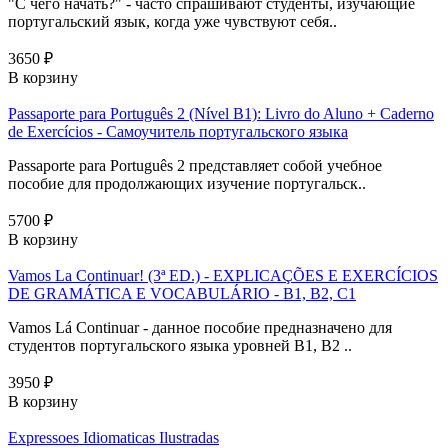
"С чего начать?" - часто спрашивают студенты, изучающие
португальский язык, когда уже чувствуют себя..
3650 ₽
В корзину
Passaporte para Português 2 (Nível B1): Livro do Aluno + Caderno
de Exercícios - Самоучитель португальского языка
Passaporte para Português 2 представляет собой учебное
пособие для продолжающих изучение португальск..
5700 ₽
В корзину
Vamos La Continuar! (3ª ED.) - EXPLICAÇÕES E EXERCÍCIOS
DE GRAMÁTICA E VOCABULÁRIO - B1, B2, C1
Vamos Lá Continuar - данное пособие предназначено для
студентов португальского языка уровней В1, В2 ..
3950 ₽
В корзину
Expressoes Idiomaticas Ilustradas