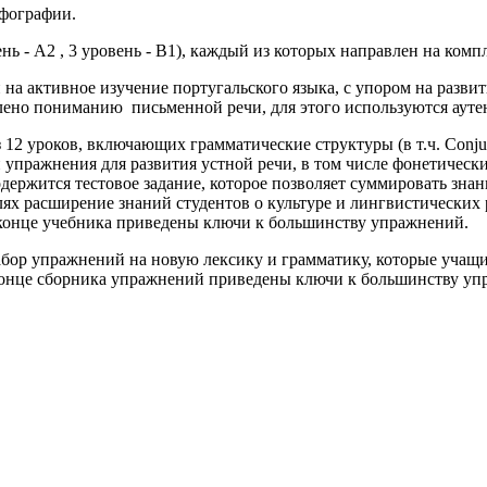
рфографии.
ень - А2 , 3 уровень - В1), каждый из которых направлен на ком
ен ​​на активное изучение португальского языка, с упором на ра
ено пониманию письменной речи, для этого используются аутен
из 12 уроков, включающих грамматические структуры (в т.ч. Conj
 упражнения для развития устной речи, в том числе фонетическ
ержится тестовое задание, которое позволяет суммировать знани
лях расширение знаний студентов о культуре и лингвистических
конце учебника приведены ключи к большинству упражнений.
 набор упражнений на новую лексику и грамматику, которые учащ
В конце сборника упражнений приведены ключи к большинству уп