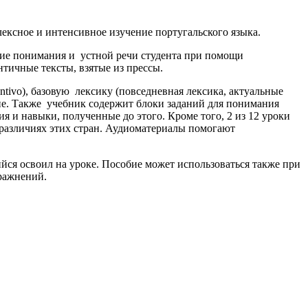
плексное и интенсивное изучение португальского языка.
звитие понимания и устной речи студента при помощи
тичные тексты, взятые из прессы.
untivo), базовую лексику (повседневная лексика, актуальные
ие. Также учебник содержит блоки заданий для понимания
я и навыки, полученные до этого. Кроме того, 2 из 12 уроки
 различиях этих стран. Аудиоматериалы помогают
ийся освоил на уроке. Пособие может использоваться также при
ражнений.