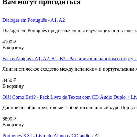
Вам могут пригодиться
Dialogar em Português - A1, A2
Dialogar em Português предназначен для изучающих португальск
4100 ₽
В корзину
Falsos Amigos - A1, A2, B1, B2 - Различия в испанском и порту
Лингвистическое сходство между испанским и португальским яз
3450 ₽
В корзину
Olá! Como Está? - Pack Livro de Textos com CD Áudio Duplo + Livr
Данное пособие представляет собой интенсивный курс Португал
6890 ₽
В корзину
Portugues XXI - Livro do Aluno c/ CD áudio - А2