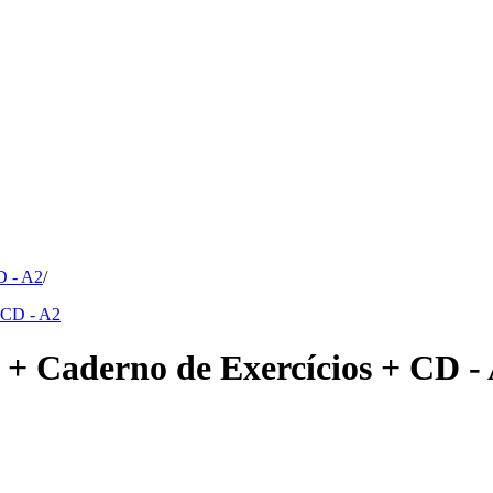
D - A2
/
 + Caderno de Exercícios + CD -