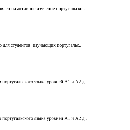
лен ​​на активное изучение португальско..
но для студентов, изучающих португальс..
в португальского языка уровней А1 и А2 д..
в португальского языка уровней А1 и А2 д..