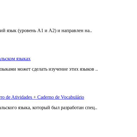
ий язык (уровень А1 и А2) и направлен на..
гальском языках
ыками может сделать изучение этих языков ..
o de Atividades + Caderno de Vocabulário
ьского языка, который был разработан спец..