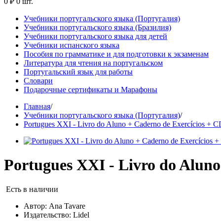
0 ₽
0 шт.
Учебники португальского языка (Португалия)
Учебники португальского языка (Бразилия)
Учебники португальского языка для детей
Учебники испанского языка
Пособия по грамматике и для подготовки к экзаменам
Литература для чтения на португальском
Португальский язык для работы
Словари
Подарочные сертификаты и Марафоны
Главная
/
Учебники португальского языка (Португалия)
/
Portugues XXI - Livro do Aluno + Caderno de Exercícios + C
Portugues XXI - Livro do Aluno
Есть в наличии
Автор:
Ana Tavare
Издательство:
Lidel