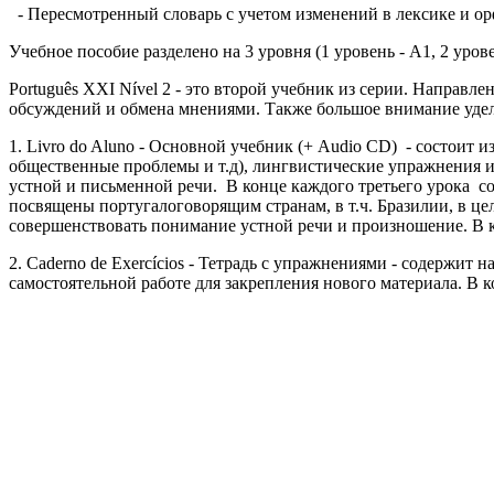
- Пересмотренный словарь с учетом изменений в лексике и о
Учебное пособие разделено на 3 уровня (1 уровень - А1, 2 уров
Português XXI Nível 2 - это второй учебник из серии. Направл
обсуждений и обмена мнениями. Также большое внимание удел
1. Livro do Aluno - Основной учебник (+ Audio CD) - состоит 
общественные проблемы и т.д), лингвистические упражнения и
устной и письменной речи. В конце каждого третьего урока сод
посвящены португалоговорящим странам, в т.ч. Бразилии, в це
совершенствовать понимание устной речи и произношение. В 
2. Caderno de Exercícios - Тетрадь с упражнениями - содержит
самостоятельной работе для закрепления нового материала. 